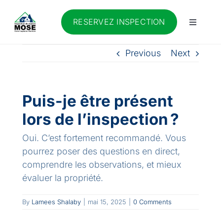
Skip
to
RESERVEZ INSPECTION
Toggle
content
Navigati
Accueil
Previous
Next
À propos
Puis-je être présent
Services
lors de l’inspection ?
Oui. C’est fortement recommandé. Vous
L’équipe d’experts
pourrez poser des questions en direct,
comprendre les observations, et mieux
évaluer la propriété.
Services
By
Lamees Shalaby
|
mai 15, 2025
|
0 Comments
Carnet de l’inspecteur