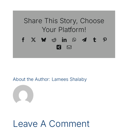
Contactez-nous
Share This Story, Choose
Your Platform!
Rejoignez notre équipe
Facebook
X
Bluesky
Reddit
LinkedIn
WhatsApp
Telegram
Tumblr
Pinterest
Xing
Email
EN
About the Author:
Lamees Shalaby
Leave A Comment